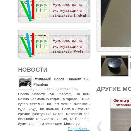
Руководства по
эксплуатации и
запчастям
Linhai
Руководства по
эксплуатации и
запчастям
Stels
НОВОСТИ
Cтильный Honda Shadow 750
Phantom
ДРУГИЕ М
Дата: 10.10.19
10014/10824
Honda Shadow 750 Phantom. На нём
можно нормально ездить в городе. Он не
Фильтр масляный
супер тяжелый, на нём можно выезжать
"сеточка
200; 400
куда-нибудь на дальняк. Если вы хотите
средне кубатурный мотор, мотоцикл без
большого количества хрома, то Phantom
будет хорошим решением. Можно ра
Подробнее...