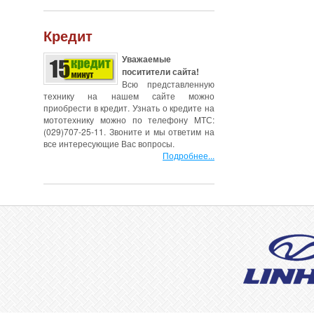
Кредит
Уважаемые
поситители сайта!
Всю представленную
технику на нашем сайте можно
приобрести в кредит. Узнать о кредите на
мототехнику можно по телефону MТС:
(029)707-25-11. Звоните и мы ответим на
все интересующие Вас вопросы.
Подробнее...