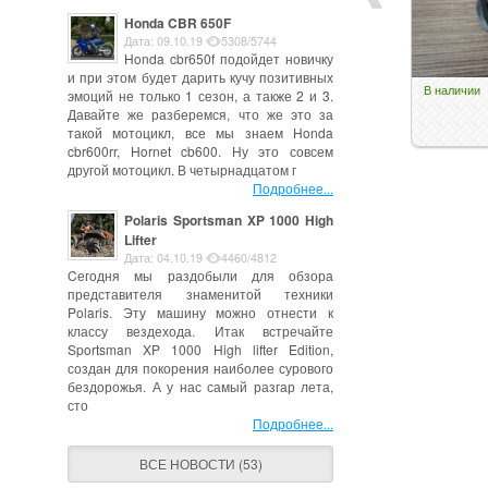
Honda CBR 650F
Дата: 09.10.19
5308/5744
Honda cbr650f подойдет новичку
и при этом будет дарить кучу позитивных
В наличии
эмоций не только 1 сезон, а также 2 и 3.
Давайте же разберемся, что же это за
такой мотоцикл, все мы знаем Honda
cbr600rr, Hornet cb600. Ну это совсем
другой мотоцикл. В четырнадцатом г
Подробнее...
Polaris Sportsman XP 1000 High
Lifter
Дата: 04.10.19
4460/4812
Cегодня мы раздобыли для обзора
представителя знаменитой техники
Polaris. Эту машину можно отнести к
классу вездехода. Итак встречайте
Sportsman XP 1000 High lifter Edition,
создан для покорения наиболее сурового
бездорожья. А у нас самый разгар лета,
сто
Подробнее...
ВСЕ НОВОСТИ (53)