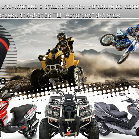
ключительно в стационарном магазине по адрес
язева 114-8-3136 ТЦ "Автоград" 3-й этаж.