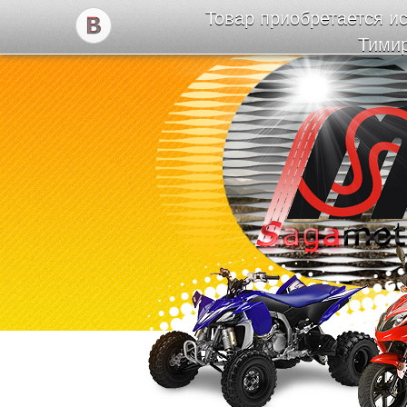
Товар приобретается ис
Тимир