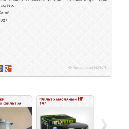
скутер.
Китай.
327.
Просмотров:5192/6078
Фильтр масляный HF
Фильтр воздушный HF
о фильтра
147
A1602