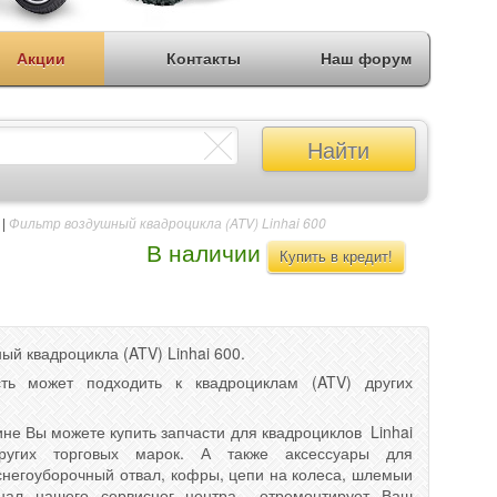
Акции
Контакты
Наш форум
Найти
|
Фильтр воздушный квадроцикла (ATV) Linhai 600
В наличии
Купить в кредит!
ый квадроцикла (ATV) Linhai 600.
сть может подходить к квадроциклам (ATV) других
не Вы можете купить запчасти для квадроциклов Linhai
ругих торговых марок. А также аксессуары для
снегоуборочный отвал, кофры, цепи на колеса, шлемыи
сонал нашего сервисног центра отремонтирует Ваш