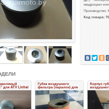
квадроцикл или 
Производство: 
Код товара: 70
ОДЕЛИ
Губка воздушного
Корпус губки
" для ATV Linhai
фильтра (паралон) для
воздушног
.
квадроцикла Linhai 600.
ATV 700