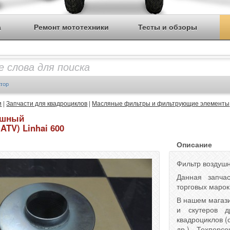
а
Ремонт мототехники
Тесты и обзоры
тор
и
|
Запчасти для квадроциклов
|
Масляные фильтры и фильтрующие элементы
ушный
ATV) Linhai 600
Описание
Фильтр воздушн
Данная запча
торговых марок
В нашем магази
и скутеров д
квадроциклов (
др.). Техпер